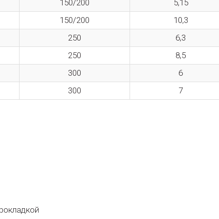
150/200
5,15
150/200
10,3
250
6,3
250
8,5
300
6
300
7
прокладкой