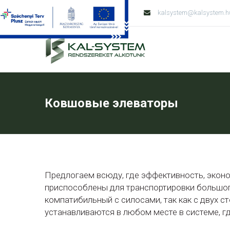
Tel: +36 79 428 138
kalsystem@kalsystem.h
Ковшовые элеваторы
Предлогаем всюду, где эффективность, экон
приспособлены для транспортировки большого
компатибильный с силосами, так как с двух с
устанавливаются в любом месте в системе, гд