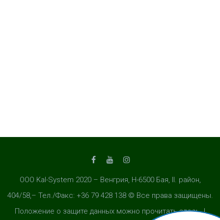
ООО Kal-System 2020 – Венгрия, H-6500 Бая, II. район,
404/58,– Тел./Факс: +36 79 428 138 © Все права защищены.
Положение о защите данных можно прочитать здесь. |