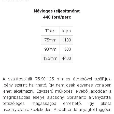
Névleges teljesítmény:
440 ford/perc
Típus
kg/h
75mm
1100
90mm
1500
125mm
4400
A szállítóspirált 75-90-125 mm-es átmérővel szállítjuk.
Igény szerint hajlítható, így nem csak egyenes vonalban
lehet alkalmazni. Egyszerű működési elvéből adódóan a
meghibásodás esélye alacsony. Spiráltartó állványzattal
tetszőleges magasságba emelhető, így alatta
akadálytalan a közlekedés. A szállítandó anyagtól függően