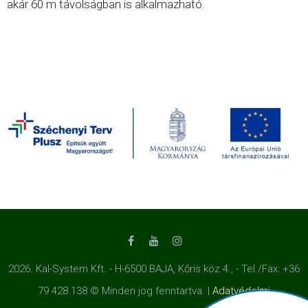
akár 60 m távolságban is alkalmazható.
2026. Kal-System Kft. - H-6500 BAJA, Kőris köz 4., - Tel./Fax: +36
79 428 138 © Minden jog fenntartva. |
Adatvédelmi