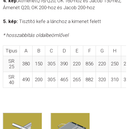
4. kép:
ÁtmenetQ16/Q20, OK 160-hoz és Jacob 150-hez,
Ámenét Q20, OK 200-hoz és Jacob 200-hoz
5. kép:
Tisztító kefe a lánchoz a kimenet felett
* hosszabbítás oldalbeömlővel
Típus
A
B
C
D
E
F
G
H
SR
380
150
305
390
220
856
220
250
22
25
SR
490
200
305
465
265
882
320
310
32
40