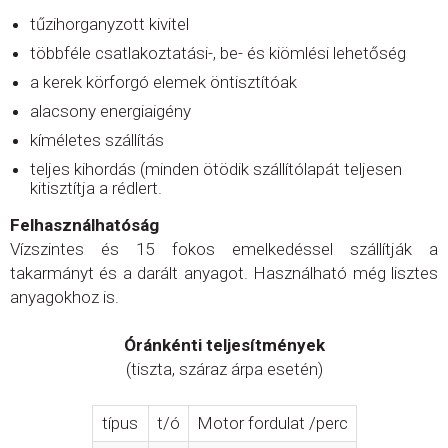
tűzihorganyzott kivitel
többféle csatlakoztatási-, be- és kiömlési lehetőség
a kerek körforgó elemek öntisztítóak
alacsony energiaigény
kíméletes szállítás
teljes kihordás (minden ötödik szállítólapát teljesen
kitisztítja a rédlert.
Felhasználhatóság
Vízszintes és 15 fokos emelkedéssel szállítják a
takarmányt és a darált anyagot. Használható még lisztes
anyagokhoz is.
Óránkénti teljesítmények
(tiszta, száraz árpa esetén)
típus
t/ó
Motor fordulat /perc