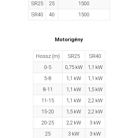
SR25
25
1500
SR40
40
1500
Motorigény
Hossz (m)
SR25
SR40
0-5
0,75 kW
1,1 kW
5-8
1,1 kW
1,1 kW
8-11
1,1 kW
1,5 kW
11-15
1,1 kW
2,2 kW
15-20
1,5 kW
2,2 kW
20-25
2,2 kW
3 kW
25
3 kW
3 kW