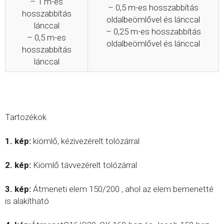
– 1 m-es
– 0,5 m-es hosszabbítás
hosszabbítás
oldalbeömlővel és lánccal
lánccal
– 0,25 m-es hosszabbítás
– 0,5 m-es
oldalbeömlővel és lánccal
hosszabbítás
lánccal
Tartozékok
1. kép:
kiömlő, kézivezérelt tolózárral
2. kép:
Kiömlő távvezérelt tolózárral
3. kép:
Átmeneti elem 150/200 , ahol az elem bemenetté
is alakítható