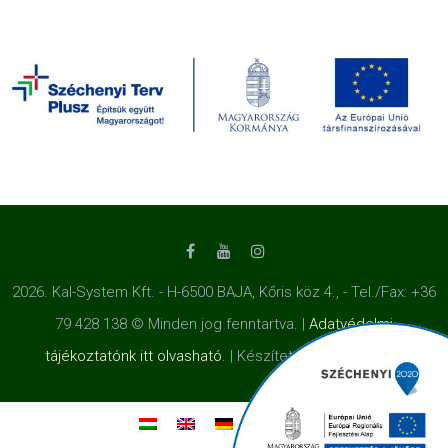
2026. Kal-System Kft. - H-6500 BAJA, Kőris köz 4., - Tel./Fax: +36
79 428 138 © Minden jog fenntartva. |
Adatvédelmi
tájékoztatónk itt olvasható.
| Készítette a
Honlapot.hu