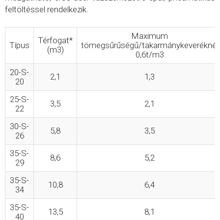
feltöltéssel rendelkezik.
Maximum
Térfogat*
Típus
tömegsűrűségű/takarmánykeveréknél
(m3)
0,6t/m3
20-S-
2,1
1,3
20
25-S-
3,5
2,1
22
30-S-
5,8
3,5
26
35-S-
8,6
5,2
29
35-S-
10,8
6,4
34
35-S-
13,5
8,1
40