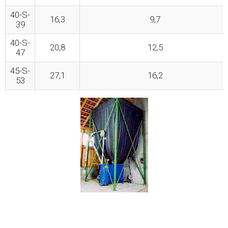
40-S-
16,3
9,7
39
40-S-
20,8
12,5
47
45-S-
27,1
16,2
53