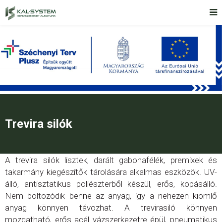
Trevira silók
A trevira silók lisztek, darált gabonafélék, premixek és
takarmány kiegészítők tárolására alkalmas eszközök. UV-
álló, antisztatikus poliészterből készül, erős, kopásálló.
Nem boltozódik benne az anyag, így a nehezen kiömlő
anyag könnyen távozhat. A trevirasiló könnyen
mozgatható, erős acél vázszerkezetre épül, pneumatikus