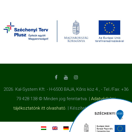
2026. Kal-System Kft. - H-6500 BAJA, Kőris köz 4., - Tel./Fax: +36
79 428 138 © Minden jog fenntartva. |
Adatvédelmi
tájékoztatónk itt olvasható.
| Készítette a
Honlapot.hu