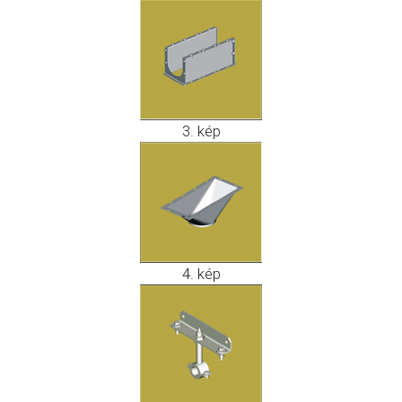
3. kép
4. kép