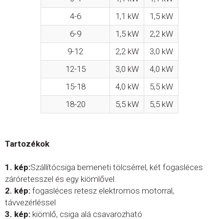
4-6
1,1 kW
1,5 kW
6-9
1,5 kW
2,2 kW
9-12
2,2 kW
3,0 kW
12-15
3,0 kW
4,0 kW
15-18
4,0 kW
5,5 kW
18-20
5,5 kW
5,5 kW
Tartozékok
1. kép:
Szállítócsiga bemeneti tölcsérrel, két fogasléces
záróretesszel és egy kiömlővel.
2. kép:
fogasléces retesz elektromos motorral,
távvezérléssel
3. kép:
kiömlő, csiga alá csavarozható