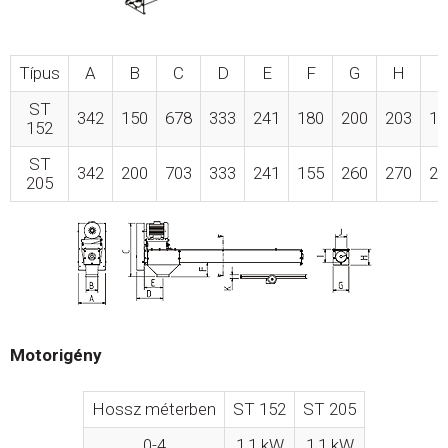
Típus
A
B
C
D
E
F
G
H
I
ST
342
150
678
333
241
180
200
203
16
152
ST
342
200
703
333
241
155
260
270
22
205
Motorigény
Hossz méterben
ST 152
ST 205
0-4
1,1 kW
1,1 kW