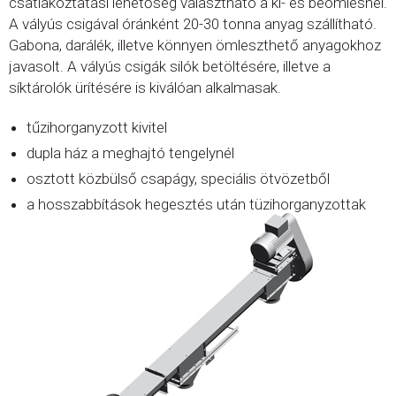
csatlakoztatási lehetőség választható a ki- és beömlésnél.
A vályús csigával óránként 20-30 tonna anyag szállítható.
Gabona, darálék, illetve könnyen ömleszthető anyagokhoz
javasolt. A vályús csigák silók betöltésére, illetve a
síktárolók ürítésére is kiválóan alkalmasak.
tűzihorganyzott kivitel
dupla ház a meghajtó tengelynél
osztott közbülső csapágy, speciális ötvözetből
a hosszabbítások hegesztés után tüzihorganyzottak