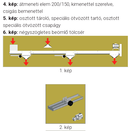
4. kép:
átmeneti elem 200/150, kimenettel szerelve,
csigás bemenettel
5. kép:
osztott tároló, speciális ötvözött tartó, osztott
speciális ötvözött csapágy
6. kép:
négyszögletes beömlő tölcsér
1. kép
2. kép