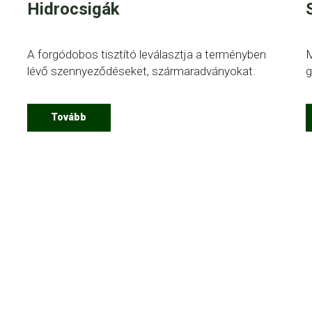
Hidrocsigák
A forgódobos tisztító leválasztja a terményben
M
.
lévő szennyeződéseket, szármaradványokat.
g
Tovább