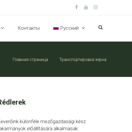
Контакты
Русский
Главная страница
Транспортировка зерна
Rédlerek
everőink különféle mezőgazdasági kész
akarmányok előállítására alkalmasak.