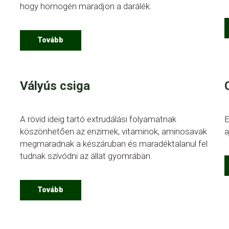
hogy homogén maradjon a darálék.
Tovább
Vályús csiga
A rövid ideig tartó extrudálási folyamatnak
E
köszönhetően az enzimek, vitaminok, aminosavak
a
megmaradnak a készáruban és maradéktalanul fel
tudnak szívódni az állat gyomrában.
Tovább