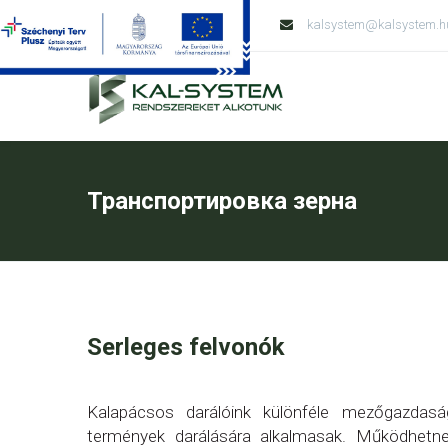
Tel: +36 79 428 138
kalsystem@kalsystem.h
Транспортировка зерна
Serleges felvonók
Kalapácsos darálóink különféle mezőgazdasá
termények darálására alkalmasak. Működhetn