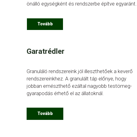
önálló egységként és rendszerbe építve egyaránt.
Tovább
Garatrédler
Granuláló rendszereink jól illeszthetőek a keverő
rendszereinkhez. A granulált táp előnye, hogy
jobban emészthető ezáltal nagyobb testömeg-
gyarapodás érhető el az állatoknál.
Tovább