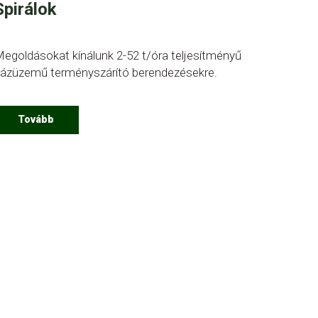
Spirálok
egoldásokat kínálunk 2-52 t/óra teljesítményű
ázüzemű terményszárító berendezésekre.
Tovább