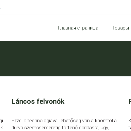
u
Главная страница
Товары
Láncos felvonók
gi
Ezzel a technológiával lehetőség van a ﬁnomtól a
K
ek
durva szemcseméretig történő darálásra, úgy,
t