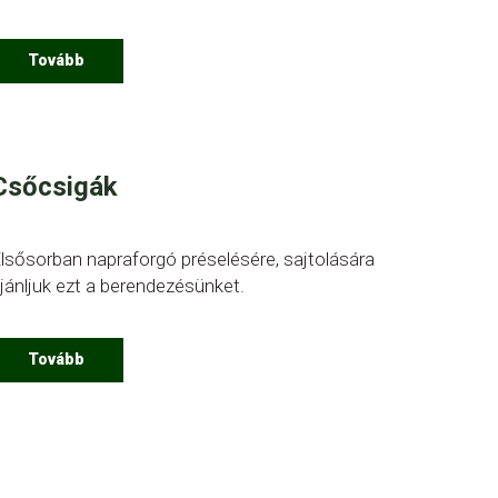
Tovább
Csőcsigák
lsősorban napraforgó préselésére, sajtolására
jánljuk ezt a berendezésünket.
Tovább