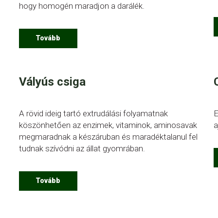
hogy homogén maradjon a darálék.
Tovább
Vályús csiga
A rövid ideig tartó extrudálási folyamatnak
E
köszönhetően az enzimek, vitaminok, aminosavak
a
megmaradnak a készáruban és maradéktalanul fel
tudnak szívódni az állat gyomrában.
Tovább