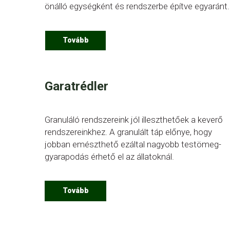
önálló egységként és rendszerbe építve egyaránt.
Tovább
Garatrédler
Granuláló rendszereink jól illeszthetőek a keverő
rendszereinkhez. A granulált táp előnye, hogy
jobban emészthető ezáltal nagyobb testömeg-
gyarapodás érhető el az állatoknál.
Tovább