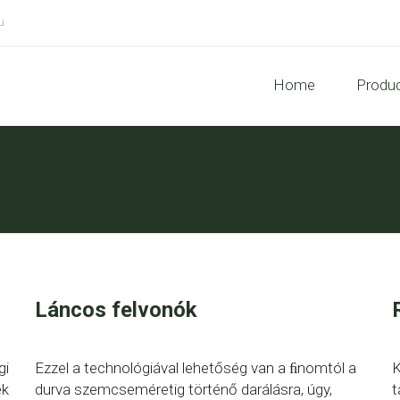
u
Home
Produ
Láncos felvonók
gi
Ezzel a technológiával lehetőség van a ﬁnomtól a
K
ek
durva szemcseméretig történő darálásra, úgy,
t