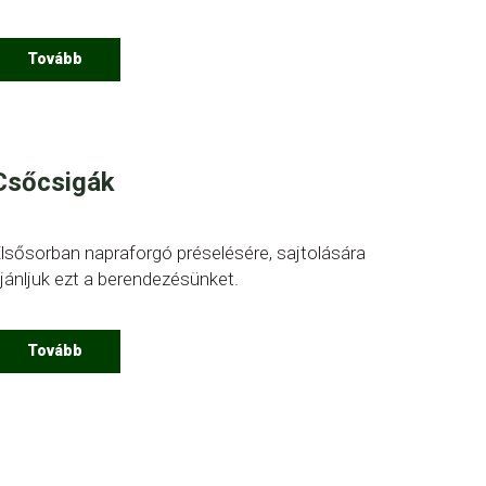
Tovább
Csőcsigák
lsősorban napraforgó préselésére, sajtolására
jánljuk ezt a berendezésünket.
Tovább