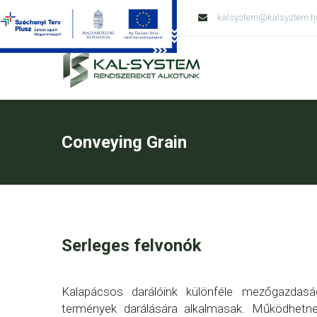
Tel: +36 79 428 138
kalsystem@kalsystem.h
Conveying Grain
Serleges felvonók
Kalapácsos darálóink különféle mezőgazdasá
termények darálására alkalmasak. Működhetn