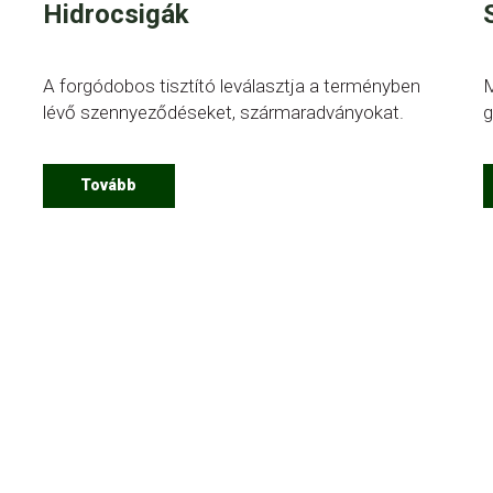
Hidrocsigák
A forgódobos tisztító leválasztja a terményben
M
.
lévő szennyeződéseket, szármaradványokat.
g
Tovább