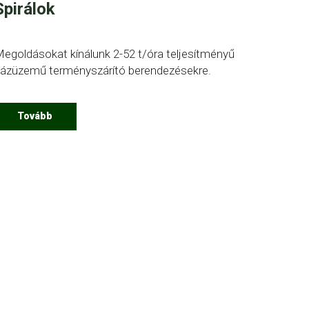
Spirálok
egoldásokat kínálunk 2-52 t/óra teljesítményű
ázüzemű terményszárító berendezésekre.
Tovább