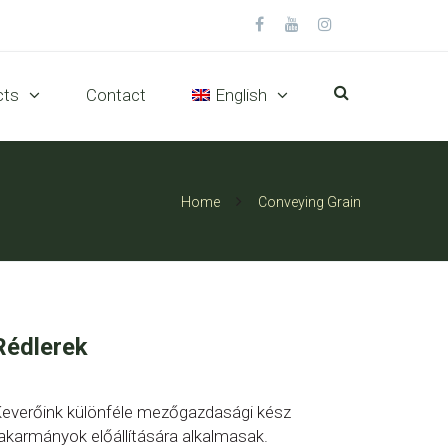
cts
Contact
English
Home
Conveying Grain
Rédlerek
everőink különféle mezőgazdasági kész
akarmányok előállítására alkalmasak.