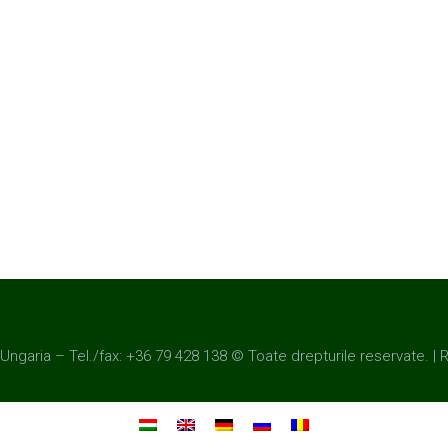
, Ungaria – Tel./fax: +36 79 428 138 © Toate drepturile reservate. | 