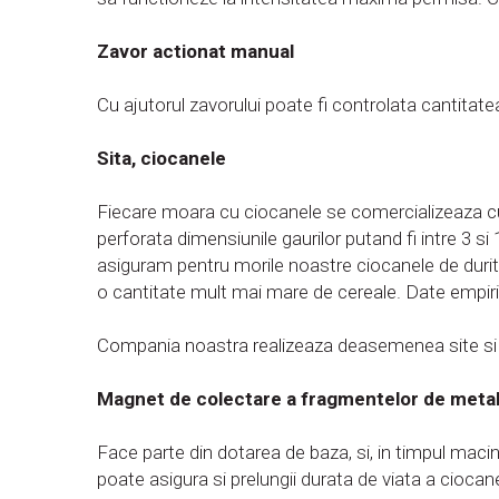
Zavor actionat manual
Cu ajutorul zavorului poate fi controlata cantitat
Sita, ciocanele
Fiecare moara cu ciocanele se comercializeaza cu d
perforata dimensiunile gaurilor putand fi intre 3 si
asiguram pentru morile noastre ciocanele de durita
o cantitate mult mai mare de cereale. Date empiri
Compania noastra realizeaza deasemenea site si c
Magnet de colectare a fragmentelor de meta
Face parte din dotarea de baza, si, in timpul macina
poate asigura si prelungii durata de viata a ciocanel