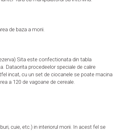
area de baza a morii.
ezerva) Sita este confectionata din tabla
apa. Dataorita procedeelor speciale de calire
stfel incat, cu un set de ciocanele se poate macina
area a 120 de vagoane de cereale.
, cuie, etc.) in interiorul morii. In acest fel se