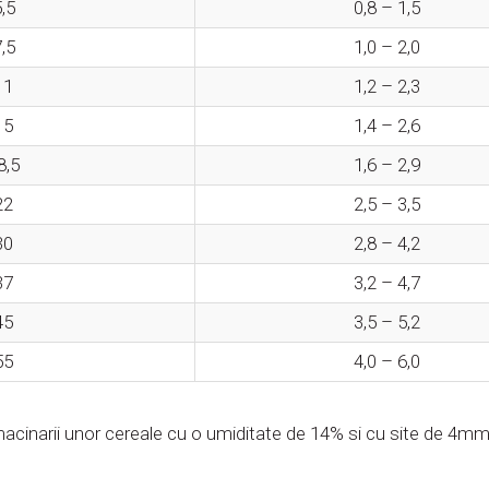
,5
0,8 – 1,5
,5
1,0 – 2,0
11
1,2 – 2,3
15
1,4 – 2,6
8,5
1,6 – 2,9
22
2,5 – 3,5
30
2,8 – 4,2
37
3,2 – 4,7
45
3,5 – 5,2
55
4,0 – 6,0
acinarii unor cereale cu o umiditate de 14% si cu site de 4m