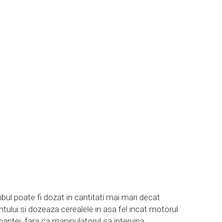
mbul poate fi dozat in cantitati mai mari decat
tului si dozeaza cerealele in asa fel incat motorul
antei fara ca manipulatorul sa intervina.