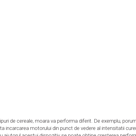
or tipuri de cereale, moara va performa diferit. De exemplu, poru
a incarcarea motorului din punct de vedere al intensitatii curen
 ajutorul acestui dispozitiv se poate obtine cresterea perform