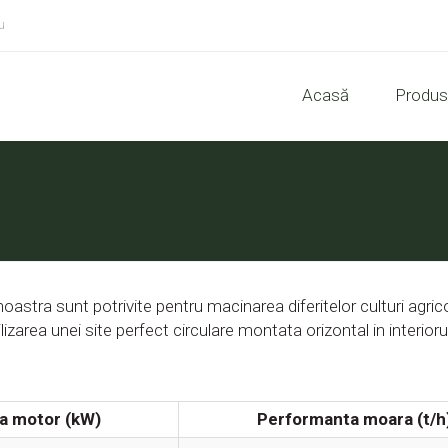
u
Acasă
Produ
stra sunt potrivite pentru macinarea diferitelor culturi agrico
lizarea unei site perfect circulare montata orizontal in interior
a motor (kW)
Performanta moara (t/h