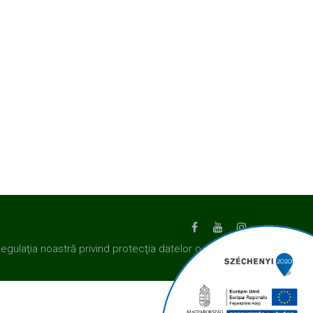
Regulaţia noastră privind protecţia datelor o puteţi
citi aici. | Realizat de
Honlapot.hu