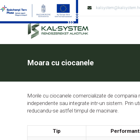
Tel: +36 79 428 138
kalsystem@kalsystem.h
Moara cu ciocanele
Morile cu ciocanele comercializate de compania noa
independente sau integrate intr-un sistem. Prin uti
reducandu-se astfel timpul de macinare.
Tip
Performant