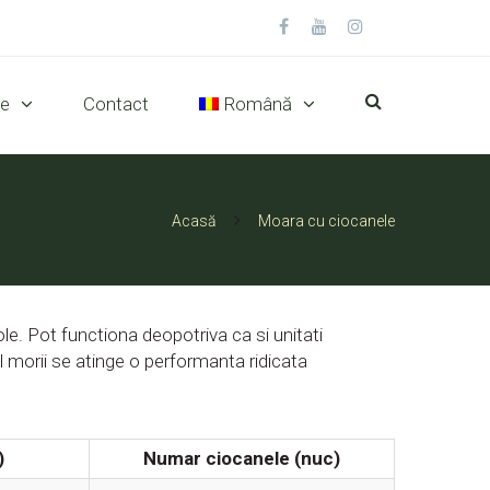
se
Contact
Română
Acasă
Moara cu ciocanele
le. Pot functiona deopotriva ca si unitati
ul morii se atinge o performanta ridicata
)
Numar ciocanele (nuc)