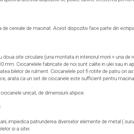
ea de cereale de macinat. Acest dispozitiv face parte din echip
oua site circulare (una montata in interiorul morii + una de r
 10 mm. Ciocanelele fabricate de noi sunt calite in ulei sau in 
tea bilelor de rulment. Ciocanelele pot fi rotite de patru ori a
ce, arata ca un set de ciocanele este sufficient pentru macin
iocanele unicat, de dimensiuni atipice.
l
rii, impiedica patrunderea diverselor elemente de metal ( suruburi
elor si a sitei.