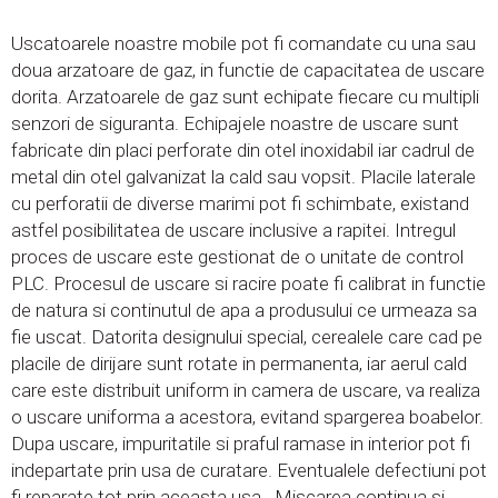
Uscatoarele noastre mobile pot fi comandate cu una sau
doua arzatoare de gaz, in functie de capacitatea de uscare
dorita. Arzatoarele de gaz sunt echipate fiecare cu multipli
senzori de siguranta. Echipajele noastre de uscare sunt
fabricate din placi perforate din otel inoxidabil iar cadrul de
metal din otel galvanizat la cald sau vopsit. Placile laterale
cu perforatii de diverse marimi pot fi schimbate, existand
astfel posibilitatea de uscare inclusive a rapitei. Intregul
proces de uscare este gestionat de o unitate de control
PLC. Procesul de uscare si racire poate fi calibrat in functie
de natura si continutul de apa a produsului ce urmeaza sa
fie uscat. Datorita designului special, cerealele care cad pe
placile de dirijare sunt rotate in permanenta, iar aerul cald
care este distribuit uniform in camera de uscare, va realiza
o uscare uniforma a acestora, evitand spargerea boabelor.
Dupa uscare, impuritatile si praful ramase in interior pot fi
indepartate prin usa de curatare. Eventualele defectiuni pot
fi reparate tot prin aceasta usa. Miscarea continua si