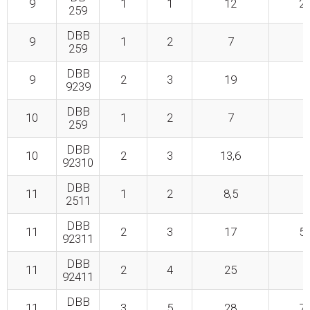
9
1
1
12
25
259
DBB
9
1
2
7
3
259
DBB
9
2
3
19
4
9239
DBB
10
1
2
7
3
259
DBB
10
2
3
13,6
5
92310
DBB
11
1
2
8,5
3
2511
DBB
11
2
3
17
52
92311
DBB
11
2
4
25
5
92411
DBB
11
3
5
28
74