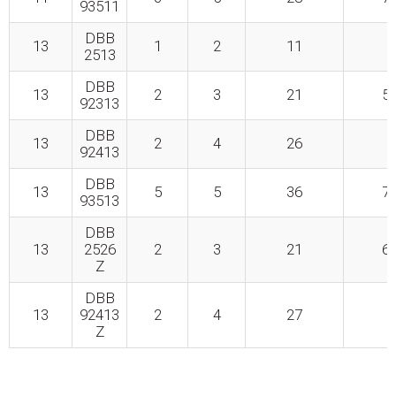
93511
DBB
13
1
2
11
3
2513
DBB
13
2
3
21
52
92313
DBB
13
2
4
26
5
92413
DBB
13
5
5
36
74
93513
DBB
13
2526
2
3
21
63
Z
DBB
13
92413
2
4
27
6
Z