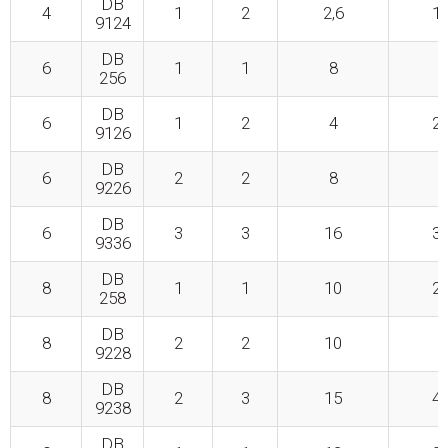
DB
4
1
2
2,6
19
9124
DB
6
1
1
8
1
256
DB
6
1
2
4
21
9126
DB
6
2
2
8
2
9226
DB
6
3
3
16
30
9336
DB
8
1
1
10
23
258
DB
8
2
2
10
3
9228
DB
8
2
3
15
45
9238
DB