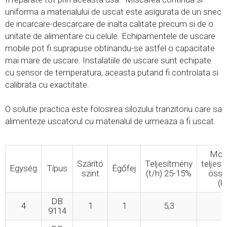
uniforma a materialului de uscat este asigurata de un snec
de incarcare-descarcare de inalta calitate precum si de o
unitate de alimentare cu celule. Echipamentele de uscare
mobile pot fi suprapuse obtinandu-se astfel o capacitate
mai mare de uscare. Instalatiile de uscare sunt echipate
cu sensor de temperatura, aceasta putand fi controlata si
calibrata cu exactitate.
O solutie practica este folosirea silozului tranzitoriu care sa
alimenteze uscatorul cu materialul de urmeaza a fi uscat.
Mot
Szárító
Teljesítmény
teljes
Egység
Típus
Égőfej
szint
(t/h) 25-15%
össz
(k
DB
4
1
1
5,3
1
9114