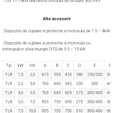
TLR 11-15kW diametrul orificiului de refulare 500 mm
Alte accesorii
Dispozitiv de cuplare si protectie a motorului de 1.5 – 4kW
Dispozitiv de cuplare si protectie a motorului cu
intrerupator stea-triunghi (YD) de 5.5 – 15 kW
Tip
kW
HK
A
B
C
D
E
F
TLR
1,5
2,0
615
555
410
180
150/200
33
TLR
2,2
3,0
765
645
545
230
300
44
TLR
4,0
5,5
765
645
605
275
300/400
44
TLR
5,5
7,5
935
735
695
275
300/400
56
TLR
7,5
10,0
935
735
750
310
300/400
56