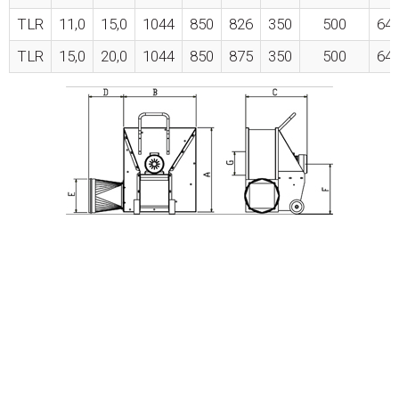
TLR
11,0
15,0
1044
850
826
350
500
64
TLR
15,0
20,0
1044
850
875
350
500
64