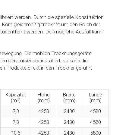
iert werden. Durch die spezielle Konstruktion
as Korn gleichmäßig trocknet um den Bruch der
ür entfernt werden. Der mögliche Ausfall kann
albewegung. Die mobilen Trocknungsgeräte
mperatursensor installiert, so kann die
en Produkte direkt in den Trockner geführt
Kapazität
Höhe
Breite
Länge
3
(m
)
(mm)
(mm)
(mm)
7,3
4250
2430
4580
7,3
4250
2430
4580
10,6
4250
2430
5800