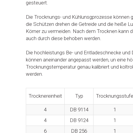
gesteuert.
Die Trocknungs- und Kühlunsgprozesse können ge
die Schützen drehen die Getreide und die heiße L
Körner zu vermeiden. Nach dem Trocknen kann de
auch durch diese behoben werden.
Die hochleistungs Be- und Entladeschnecke und D
können aneinander angepasst werden, un eine höhe
Trocknungstemperatur genau kalibriert und koltro
werden.
Trocknereinheit
Typ
Trocknungsstuf
4
DB 9114
1
4
DB 9124
1
6
DB 256
1