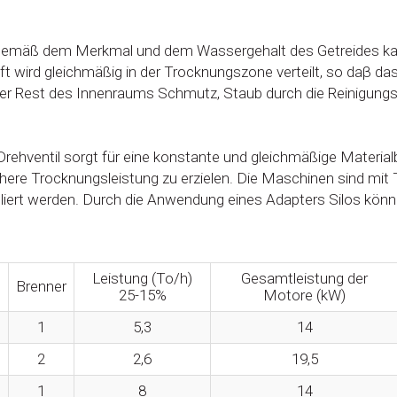
mäß dem Merkmal und dem Wassergehalt des Getreides kalibr
uft wird gleichmäßig in der Trocknungszone verteilt, so daβ d
r Rest des Innenraums Schmutz, Staub durch die Reinigungst
rehventil sorgt für eine konstante und gleichmäßige Materi
re Trocknungsleistung zu erzielen. Die Maschinen sind mit Te
lliert werden. Durch die Anwendung eines Adapters Silos könn
Leistung (To/h)
Gesamtleistung der
e
Brenner
25-15%
Motore (kW)
1
5,3
14
2
2,6
19,5
1
8
14