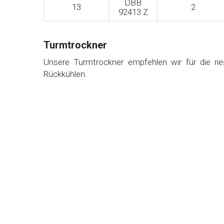
DBB
13
2
92413 Z
Turmtrockner
Unsere Turmtrockner empfehlen wir für die rie
Rückkühlen.