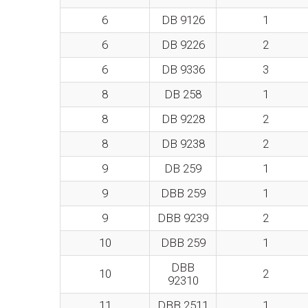
6
DB 9126
1
6
DB 9226
2
6
DB 9336
3
8
DB 258
1
8
DB 9228
2
8
DB 9238
2
9
DB 259
1
9
DBB 259
1
9
DBB 9239
2
10
DBB 259
1
DBB
10
2
92310
11
DBB 2511
1