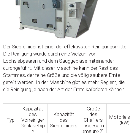
Der Siebreiniger ist einer der effektivsten Reinigungsmittel.
Die Reinigung wurde durch eine Vielzahl von
Lochsiebpaaren und dem Sauggebläse miteinander
durchgeführt. Mit dieser Maschine kann der Rest des
Stammes, der feine Gröβe und die völlig saubere Ernte
geteilt werden. In der Maschine gibt es mehr Reglern, die
die Reinigung je nach der Art der Ernte kalibrieren können.
Kapazität
Größe
des
Kapazität
des
Motorleist
Typ
Vorreiniger
des
Chaffers
(kW)
Gebläsetyp
Siebreinigers
insgesam
*
(msup>2)