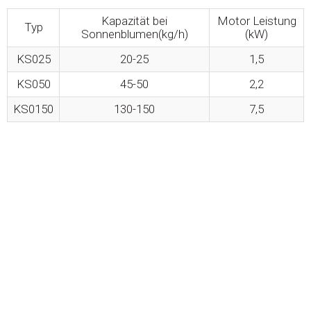
Kapazität bei
Motor Leistung
Typ
Sonnenblumen(kg/h)
(kW)
KS025
20-25
1,5
KS050
45-50
2,2
KS0150
130-150
7,5