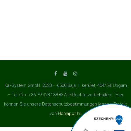
Kal-System GmbH. 2020 – 6500 Baja, II. kerület, 404/58, Ungarn
– Tel./fax: +36 79 428 138 © Alle Rechte vorbehalten. | Hier
können Sie unsere Datenschutzbestimmungen lesen. | Erstellt
von
Honlapot.hu