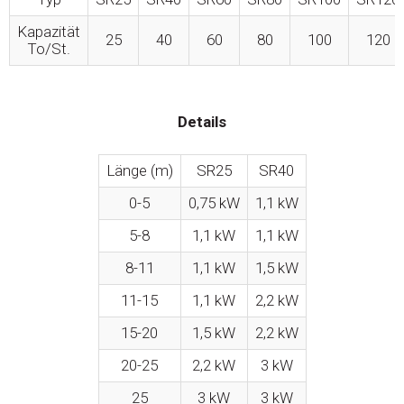
Kapazität
25
40
60
80
100
120
To/St.
Details
Länge (m)
SR25
SR40
0-5
0,75 kW
1,1 kW
5-8
1,1 kW
1,1 kW
8-11
1,1 kW
1,5 kW
11-15
1,1 kW
2,2 kW
15-20
1,5 kW
2,2 kW
20-25
2,2 kW
3 kW
25
3 kW
3 kW