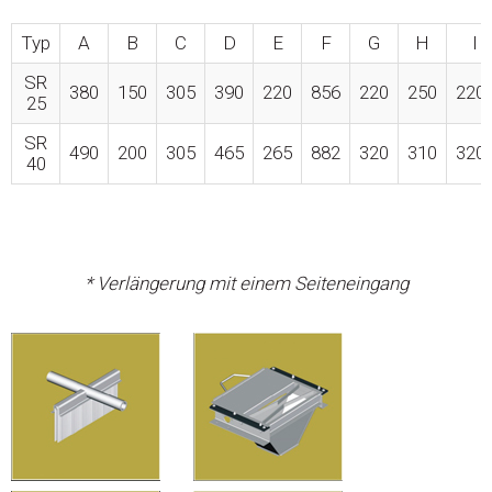
Typ
A
B
C
D
E
F
G
H
I
SR
380
150
305
390
220
856
220
250
220
25
SR
490
200
305
465
265
882
320
310
320
40
* Verlängerung mit einem Seiteneingang