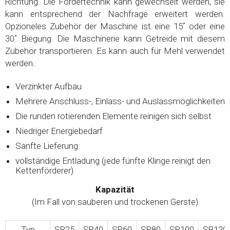
Richtung. Die Fördertechnik kann gewechselt werden, sie
kann entsprechend der Nachfrage erweitert werden.
Opzioneles Zubehör der Maschine ist eine 15˚ oder eine
30˚ Biegung. Die Maschinerie kann Getreide mit diesem
Zubehör transportieren. Es kann auch für Mehl verwendet
werden.
Verzinkter Aufbau
Mehrere Anschluss-, Einlass- und Auslassmöglichkeiten
Die runden rotierenden Elemente reinigen sich selbst
Niedriger Energiebedarf
Sanfte Lieferung
vollständige Entladung (jede fünfte Klinge reinigt den
Kettenförderer)
Kapazität
(Im Fall von sauberen und trockenen Gerste)
Typ
SR25
SR40
SR60
SR80
SR100
SR120