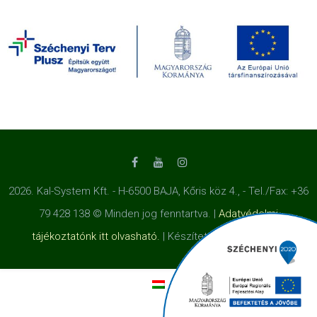
2026. Kal-System Kft. - H-6500 BAJA, Kőris köz 4., - Tel./Fax: +36
79 428 138 © Minden jog fenntartva. |
Adatvédelmi
tájékoztatónk itt olvasható.
| Készítette a
Honlapot.hu