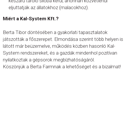
készáru tároló silóba kerül, ahonnan közvetlenül
eljuttatják az állatokhoz (malacokhoz).
Miért a Kal-System Kft.?
Berta Tibor döntésében a gyakorlati tapasztalatok
játszották a főszerepet. Elmondása szerint több helyen is
látott már beüzemelve, működés közben hasonló Kal-
System rendszereket, és a gazdák mindenhol pozitívan
nyilatkoztak a gépsorok megbízhatóságáról.
Köszönjük a Berta Farmnak a lehetőséget és a bizalmat!