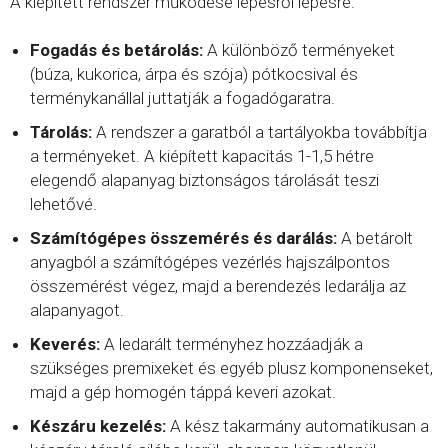
A kiépített rendszer működése lépésről lépésre:
Fogadás és betárolás:
A különböző terményeket
(búza, kukorica, árpa és szója) pótkocsival és
terménykanállal juttatják a fogadógaratra.
Tárolás:
A rendszer a garatból a tartályokba továbbítja
a terményeket. A kiépített kapacitás 1-1,5 hétre
elegendő alapanyag biztonságos tárolását teszi
lehetővé.
Számítógépes összemérés és darálás:
A betárolt
anyagból a számítógépes vezérlés hajszálpontos
összemérést végez, majd a berendezés ledarálja az
alapanyagot.
Keverés:
A ledarált terményhez hozzáadják a
szükséges premixeket és egyéb plusz komponenseket,
majd a gép homogén táppá keveri azokat.
Készáru kezelés:
A kész takarmány automatikusan a