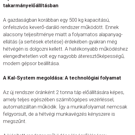
takarmányelőállításban
A gazdaságban korábban egy 500 kg kapacitású,
önfelszívós keverő-daráló rendszer működött. Ennek
alacsony teljesítménye miatt a folyamatos alapanyag-
ellátás (a sertések etetése) érdekében gyakran még
hétvégén is dolgozni kellett. A hatékonyabb működéshez
elengedhetetlen volt egy nagyobb áteresztőképességű,
modern gépsor beállítása.
A Kal-System megoldása: A technológiai folyamat
Az új rendszer óránként 2 tonna táp előállítására képes,
amely teljes egészében számítógépes vezérléssel,
automatizáltan működik. Így a munkafolyamat nemcsak
felgyorsult, de a hétvégi munkavégzés kényszere is
megszűnt.