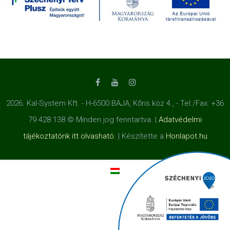
2026. Kal-System Kft. - H-6500 BAJA, Kőris köz 4., - Tel./Fax: +36
79 428 138 © Minden jog fenntartva. |
Adatvédelmi
tájékoztatónk itt olvasható.
| Készítette a
Honlapot.hu